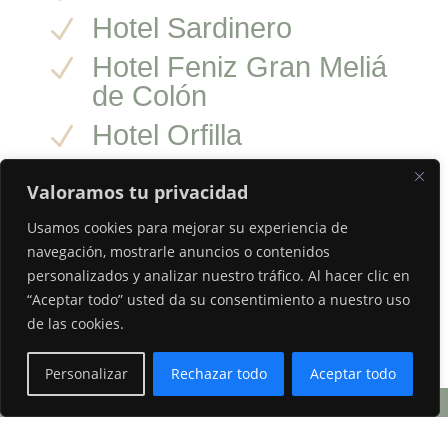
Hotel Sardinero
N
Hotel Feniz Gran Meliá
N
de Colón
Hotel Orfilla
N
Valoramos tu privacidad
Llamar al Salón
Usamos cookies para mejorar su experiencia de
navegación, mostrarle anuncios o contenidos
Reservar cita
personalizados y analizar nuestro tráfico. Al hacer clic en
“Aceptar todo” usted da su consentimiento a nuestro uso
de las cookies.
Contacta con Bondi
Personalizar
Rechazar todo
Aceptar todo
Open
chaty
Dónde estamos
