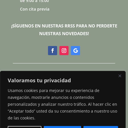
de 9:00 a 15:00
Con cita previa
¡SÍGUENOS EN NUESTRAS RRSS PARA NO PERDERTE
NUESTRAS NOVEDADES!
Bondi Madrid Estilistas| Peluquería
Valoramos tu privacidad
BIOSALUDABLE | Salón Boutique de Secretos
Usamos cookies para mejorar su experiencia de
del Agua
navegación, mostrarle anuncios o contenidos
personalizados y analizar nuestro tráfico. Al hacer clic en
Design by pixelgroup
“Aceptar todo” usted da su consentimiento a nuestro uso
de las cookies.
Política de privacidad
|
Política de Cookies
|
Aviso